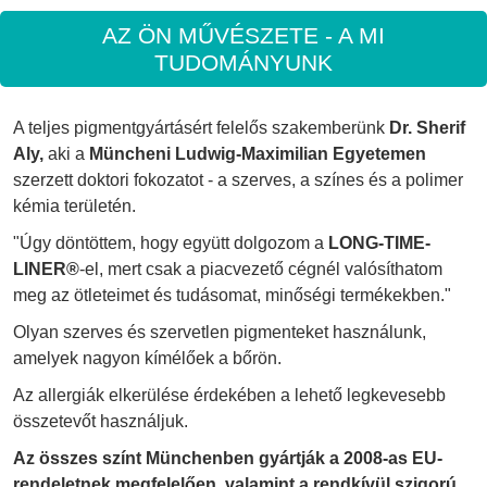
AZ ÖN MŰVÉSZETE - A MI
TUDOMÁNYUNK
A teljes pigmentgyártásért felelős szakemberünk
Dr. Sherif
Aly,
aki a
Müncheni Ludwig-Maximilian Egyetemen
szerzett doktori fokozatot - a szerves, a színes és a polimer
kémia területén.
"Úgy döntöttem, hogy együtt dolgozom a
LONG-TIME-
LINER®
-el, mert csak a piacvezető cégnél valósíthatom
meg az ötleteimet és tudásomat, minőségi termékekben."
Olyan szerves és szervetlen pigmenteket használunk,
amelyek nagyon kímélőek a bőrön.
Az allergiák elkerülése érdekében a lehető legkevesebb
összetevőt használjuk.
Az összes színt Münchenben gyártják a 2008-as EU-
rendeletnek megfelelően, valamint a rendkívül szigorú