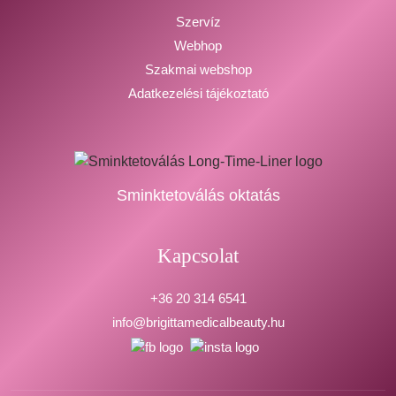
Szervíz
Webhop
Szakmai webshop
Adatkezelési tájékoztató
Sminktetoválás oktatás
Kapcsolat
+36 20 314 6541
info@brigittamedicalbeauty.hu