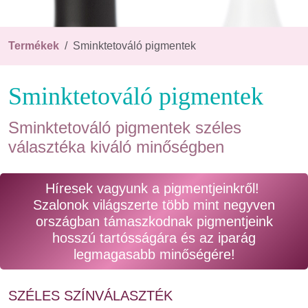
Termékek
Sminktetováló pigmentek
Sminktetováló pigmentek
Sminktetováló pigmentek széles
választéka kiváló minőségben
Híresek vagyunk a pigmentjeinkről!
Szalonok világszerte több mint negyven
országban támaszkodnak pigmentjeink
hosszú tartósságára és az iparág
legmagasabb minőségére!
SZÉLES SZÍNVÁLASZTÉK